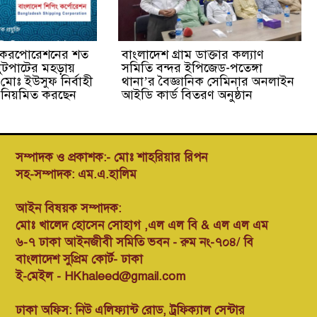
ং করপোরেশনের শত
বাংলাদেশ গ্রাম ডাক্তার কল্যাণ
ুটপাটের মহড়ায়
সমিতি বন্দর ইপিজেড-পতেঙ্গা
 মোঃ ইউসুফ নির্বাহী
থানা’র বৈজ্ঞানিক সেমিনার অনলাইন
তি নিয়মিত করছেন
আইডি কার্ড বিতরণ অনুষ্ঠান
সম্পাদক ও প্রকাশক:- মোঃ শাহরিয়ার রিপন
সহ-সম্পাদক: এম.এ.হালিম
আইন বিষয়ক সম্পাদক:
মোঃ খালেদ হোসেন সোহাগ ,এল এল বি & এল এল এম
৬-৭ ঢাকা আইনজীবী সমিতি ভবন - রুম নং-৭০৪/ বি
বাংলাদেশ সুপ্রিম কোর্ট- ঢাকা
ই-মেইল - HKhaleed@gmail.com
ঢাকা অফিস: নিউ এলিফ্যান্ট রোড, ট্রফিক্যাল সেন্টার