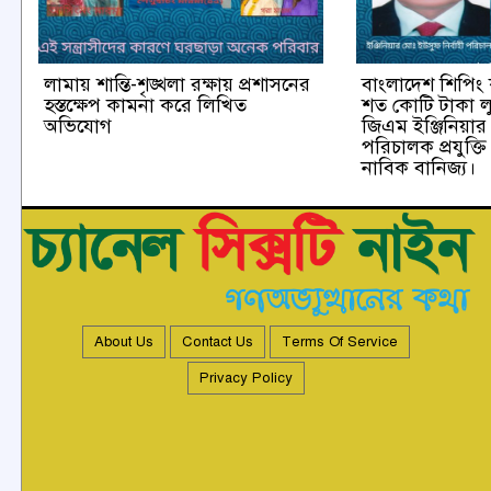
লামায় শান্তি-শৃঙ্খলা রক্ষায় প্রশাসনের
বাংলাদেশ শিপি
হস্তক্ষেপ কামনা করে লিখিত
শত কোটি টাকা ল
অভিযোগ
জিএম ইঞ্জিনিয়ার
পরিচালক প্রযুক্
নাবিক বানিজ্য।
About Us
Contact Us
Terms Of Service
Privacy Policy