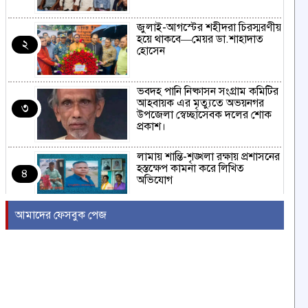
জুলাই-আগস্টের শহীদরা চিরস্মরণীয়
হয়ে থাকবে—মেয়র ডা.শাহাদাত
২
হোসেন
ভবদহ পানি নিষ্কাসন সংগ্রাম কমিটির
আহবায়ক এর মৃত্যুতে অভয়নগর
৩
উপজেলা স্বেচ্ছাসেবক দলের শোক
প্রকাশ।
লামায় শান্তি-শৃঙ্খলা রক্ষায় প্রশাসনের
হস্তক্ষেপ কামনা করে লিখিত
৪
অভিযোগ
আমাদের ফেসবুক পেজ
বাংলাদেশ শিপিং করপোরেশনের শত
শত কোটি টাকা লুটপাটের মহড়ায়
৫
জিএম ইঞ্জিনিয়ার মোঃ ইউসুফ নির্বাহী
পরিচালক প্রযুক্তি নিয়মিত করছেন
নাবিক বানিজ্য।
বাংলাদেশ গ্রাম ডাক্তার কল্যাণ