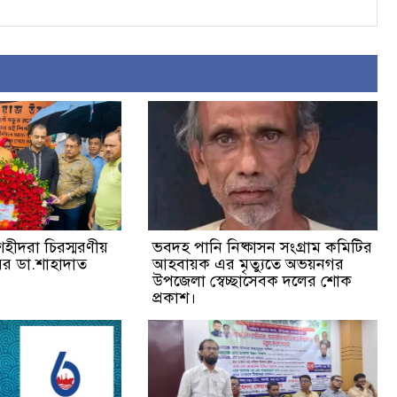
হীদরা চিরস্মরণীয়
ভবদহ পানি নিষ্কাসন সংগ্রাম কমিটির
র ডা.শাহাদাত
আহবায়ক এর মৃত্যুতে অভয়নগর
উপজেলা স্বেচ্ছাসেবক দলের শোক
প্রকাশ।