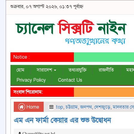
শুক্রবার, ০৭ অগাস্ট ২০২৬, ০১:৩৭ পূর্বাহ্ন
Notice :
হোম
সারাদেশ
তথ্যপ্রযুক্তি
রাজনীতি
মহা
Privacy Policy
Contact Us
সংবাদ শিরোনাম:
Home
top
,
চট্টগ্রাম
,
জনপথ
,
দেশজুড়ে
,
মানবতার সে
এম এন ফার্মা কেয়ার এর শুভ উদ্বোধন
Channel69tv.net.bd