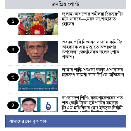
জনপ্রিয় পোস্ট
জুলাই-আগস্টের শহীদরা চিরস্মরণীয়
হয়ে থাকবে—মেয়র ডা.শাহাদাত
১
হোসেন
ভবদহ পানি নিষ্কাসন সংগ্রাম কমিটির
আহবায়ক এর মৃত্যুতে অভয়নগর
২
উপজেলা স্বেচ্ছাসেবক দলের শোক
প্রকাশ।
লামায় শান্তি-শৃঙ্খলা রক্ষায় প্রশাসনের
হস্তক্ষেপ কামনা করে লিখিত অভিযোগ
৩
বাংলাদেশ শিপিং করপোরেশনের শত
শত কোটি টাকা লুটপাটের মহড়ায়
৪
জিএম ইঞ্জিনিয়ার মোঃ ইউসুফ নির্বাহী
পরিচালক প্রযুক্তি নিয়মিত করছেন
নাবিক বানিজ্য।
আমাদের ফেসবুক পেজ
বাংলাদেশ গ্রাম ডাক্তার কল্যাণ সমিতি