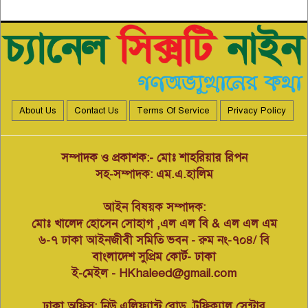
বন্দর ইপিজেড-পতেঙ্গা থানা’র
৫
বৈজ্ঞানিক সেমিনার অনলাইন আইডি
কার্ড বিতরণ অনুষ্ঠান
মসজিদের জায়গা দখল করে
পতিতালয়, ভেঙে দিয়ে মানববন্ধন
৬
করেছেন এলাকাবাসী।
About Us
Contact Us
Terms Of Service
Privacy Policy
বিপুল পরিমাণে অস্ত্র, গোলাবারুদ সহ
মিন্টুকে আটক করেছে-> কোস্ট গার্ড
৭
সম্পাদক ও প্রকাশক:- মোঃ শাহরিয়ার রিপন
সহ-সম্পাদক: এম.এ.হালিম
এক কন্টেনিয়ার মদ ও এক কন্টেনিয়ার
আইন বিষয়ক সম্পাদক:
সিগারেট খালাসের চেষ্টাকারী চক্রের ১
৮
জন সদস্য গ্রেফতার।
মোঃ খালেদ হোসেন সোহাগ ,এল এল বি & এল এল এম
৬-৭ ঢাকা আইনজীবী সমিতি ভবন - রুম নং-৭০৪/ বি
বাংলাদেশ সুপ্রিম কোর্ট- ঢাকা
পরিবেশ সংরক্ষণ ও টেকসই উন্নয়নে
ই-মেইল - HKhaleed@gmail.com
বন্দর কর্তৃপক্ষের বৃক্ষরোপণ কর্মসূচির
৯
উদ্বোধন
ঢাকা অফিস: নিউ এলিফ্যান্ট রোড, ট্রফিক্যাল সেন্টার