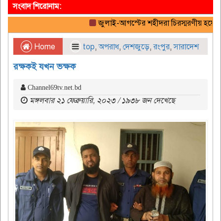
সংবাদ শিরোনাম:
জুলাই-আগস্টের শহীদরা চিরস্মরণীয় হয়ে থাকবে
Home
top
,
অপরাধ
,
দেশজুড়ে
,
রংপুর
,
সারাদেশ
রক্ষকই যখন ভক্ষক
Channel69tv.net.bd
মঙ্গলবার ২১ ফেব্রুয়ারি, ২০২৩ / ১৯৩৮ জন দেখেছে