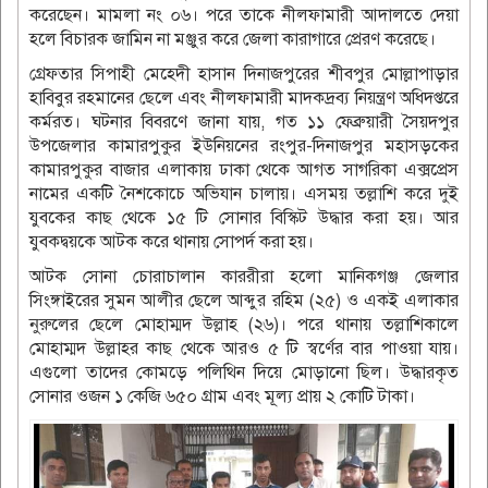
করেছেন। মামলা নং ০৬। পরে তাকে নীলফামারী আদালতে দেয়া
হলে বিচারক জামিন না মঞ্জুর করে জেলা কারাগারে প্রেরণ করেছে।
গ্রেফতার সিপাহী মেহেদী হাসান দিনাজপুরের শীবপুর মোল্লাপাড়ার
হাবিবুর রহমানের ছেলে এবং নীলফামারী মাদকদ্রব্য নিয়ন্ত্রণ অধিদপ্তরে
কর্মরত। ঘটনার বিবরণে জানা যায়, গত ১১ ফেব্রুয়ারী সৈয়দপুর
উপজেলার কামারপুকুর ইউনিয়নের রংপুর-দিনাজপুর মহাসড়কের
কামারপুকুর বাজার এলাকায় ঢাকা থেকে আগত সাগরিকা এক্সপ্রেস
নামের একটি নৈশকোচে অভিযান চালায়। এসময় তল্লাশি করে দুই
যুবকের কাছ থেকে ১৫ টি সোনার বিস্কিট উদ্ধার করা হয়। আর
যুবকদ্বয়কে আটক করে থানায় সোপর্দ করা হয়।
আটক সোনা চোরাচালান কাররীরা হলো মানিকগঞ্জ জেলার
সিংঙ্গাইরের সুমন আলীর ছেলে আব্দুর রহিম (২৫) ও একই এলাকার
নুরুলের ছেলে মোহাম্মদ উল্লাহ (২৬)। পরে থানায় তল্লাশিকালে
মোহাম্মদ উল্লাহর কাছ থেকে আরও ৫ টি স্বর্ণের বার পাওয়া যায়।
এগুলো তাদের কোমড়ে পলিথিন দিয়ে মোড়ানো ছিল। উদ্ধারকৃত
সোনার ওজন ১ কেজি ৬৫০ গ্রাম এবং মূল্য প্রায় ২ কোটি টাকা।