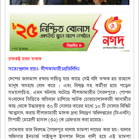
রক্ষকই যখন ভক্ষক
সত্যেন্দ্রনাথ রায়ঃ- নীলফামারীঃপ্রতিনিধিঃ
দেশের জানমাল রক্ষার দায়িত্ব যার কাছে সেই যদি ভক্ষক হয় তাহলে
মানুষ অসহায় বোধ করে । এবং বিশ্বস্ত সহ কর্মীরা হয়ে পড়েন
সমালোচিত, এমন ঘটনায় ঘটেছে নীলফামারীর সৈয়দপুরে। গোপন
সংবাদের ভিত্তিতে অভিযান চালিয়ে আটক চোরাচালানকারী আসামীর
কাছ থেকে উদ্ধারকৃত ৩০ টি সোনার বারের মধ্যে ১০ টি সোনার বিস্কিট
আত্মসাৎ করায় নীলফামারী মাদক দ্রব্য নিয়ন্ত্রণ অধিদপ্তরের (ডিএনসি)
সিপাহী মেহেদী হাসান (৩২) কে গ্রেফতার করা হয়েছে।
সোমবার তার বিরুদ্ধে সৈয়দপুর থানায় মামলা দায়ের করা হয়। থানার
অফিসার ইনচার্জ সাইফুল ইসলাম নিজে বাদী হয়ে এই মামলা