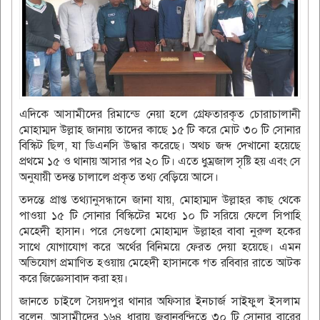
এদিকে আসামীদের রিমান্ডে নেয়া হলে গ্রেফতারকৃত চোরাচালানী
মোহাম্মদ উল্লাহ জানায় তাদের কাছে ১৫ টি করে মোট ৩০ টি সোনার
বিস্কিট ছিল, যা ডিএনসি উদ্ধার করেছে। অথচ জব্দ দেখানো হয়েছে
প্রথমে ১৫ ও থানায় আসার পর ২০ টি। এতে ধুম্রজাল সৃষ্টি হয় এবং সে
অনুযায়ী তদন্ত চালালে প্রকৃত তথ্য বেড়িয়ে আসে।
তদন্তে প্রাপ্ত তথ্যানুসন্ধানে জানা যায়, মোহাম্মদ উল্লাহর কাছ থেকে
পাওয়া ১৫ টি সোনার বিস্কিটের মধ্যে ১০ টি সরিয়ে ফেলে সিপাহি
মেহেদী হাসান। পরে সেগুলো মোহাম্মদ উল্লাহর বাবা নুরুল হকের
সাথে যোগাযোগ করে অর্থের বিনিময়ে ফেরত দেয়া হয়েছে। এমন
অভিযোগ প্রমাণিত হওয়ায় মেহেদী হাসানকে গত রবিবার রাতে আটক
করে জিজ্ঞেসাবাদ করা হয়।
জানতে চাইলে সৈয়দপুর থানার অফিসার ইনচার্জ সাইফুল ইসলাম
বলেন, আসামীদের ১৬৪ ধারায় জবানবন্দিতে ৩০ টি সোনার বারের