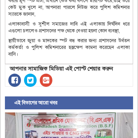
করার মূল স্পট এটা, এখানে কেউ কথা বললে মারপিট করে,তাই ভয়ে
কেউ মুক খুলে না, আপনারা পারলে নিউজ করে পুলিশ কমিশনার
স্যারকে জানান,
এলাকাবাসী ও সুশীল সমাজের দাবি এই এলাকায় দির্ঘদিন ধরে
এগুলো চললেও প্রশাসনের পক্ষ থেকে নেওয়া হয়না কোন ব্যবস্থা,
স্থায়ীভাবে জুয়া ও মাদকের স্পট বন্ধ করার জন্য প্রশাসনের উর্ধতন
কর্মকর্তা ও পুলিশ কমিশনারের হস্তক্ষেপ কামনা করেছেন এলাকা
বাসি।
আপনার সামাজিক মিডিয়া এই পোস্ট শেয়ার করুন
এই বিভাগের আরো খবর