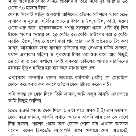
মানুষ গুলোকে বোকা বানিয়ে প্রতিদিন হাতিয়ে নিচ্ছে দুই জায়গায় ৬০
থেকে ৭০ হাজার টাকা,
খেলায় সিলেটি শাহিন ও নওগাঁ আশিকের অভিনব কৌশলে বোকা হচ্ছে
সাধারণ মানুষেরা, লটারির ভ্যানের উপর চাউল,ডাউল, আটা, ময়দা
থেকে শুরু করে হরেকরকমের পশরা সাজানো থাকে, প্রতি দুই তিন
টানের পরপর দেওয়া হয় ২৫ কেজি ৫০ কেজি চাউলের বস্তা ৫ কেজি
সয়াবিন তৈল, কিন্তু সেগুলো যারা পায় তারা সবাই তাদের সেটিং করা
মানুষ, আকর্ষনের জন্য বারবার চাউলের বস্তা দেওয়ার নাটক সাজায়,
যখনে এলাকার মহিলা ও পুরুষেরা টাকা ধরা শুরু করে আর কিছুই
জোটে না তাদের কপালে সবাই একবস্তা চাউলের আসায় সারাদিনের
ইনকাম টুকুও হারিয়ে হায় হায় করে মাথায় হাত দেন,
এব্যাপারে চান্দগাঁও থানার ভারপ্রাপ্ত কর্মকর্তা (ওসি) কে মোবাইল
ফোনে কয়েকবার কল করলেও তিনি ফোন রিসিভ করেন নাই।
ওসি তদন্ত কে ফোন দিলে তিনি জানান, আমি নতুন আসছি এব্যাপারে
আমি কিছুই জানিনা,
৯৯৯ জরুরি সেবায় ফোন দিলে ১ ঘন্টা পরে এসআই ইমরান ফয়সাল
ফোন করে জানান, আপনি এখানে আসেন আপনি আমাদের কে সাথে
নিয়া যাবেন, পাশের থেকে তার ফোনে শোনা যায় এখানে আসতে
বলেন, বলেন চিনতেছি না,আপনি এসে দেখায়ে দেন, এভাবেই