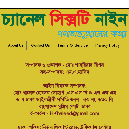
৫
জিএম ইঞ্জিনিয়ার মোঃ ইউসুফ নির্বাহী
পরিচালক প্রযুক্তি নিয়মিত করছেন
নাবিক বানিজ্য।
বাংলাদেশ গ্রাম ডাক্তার কল্যাণ সমিতি
বন্দর ইপিজেড-পতেঙ্গা থানা’র
৬
বৈজ্ঞানিক সেমিনার অনলাইন আইডি
কার্ড বিতরণ অনুষ্ঠান
About Us
Contact Us
Terms Of Service
Privacy Policy
মসজিদের জায়গা দখল করে
পতিতালয়, ভেঙে দিয়ে মানববন্ধন
৭
করেছেন এলাকাবাসী।
সম্পাদক ও প্রকাশক:- মোঃ শাহরিয়ার রিপন
সহ-সম্পাদক: এম.এ.হালিম
বিপুল পরিমাণে অস্ত্র, গোলাবারুদ সহ
আইন বিষয়ক সম্পাদক:
মিন্টুকে আটক করেছে-> কোস্ট গার্ড
৮
মোঃ খালেদ হোসেন সোহাগ ,এল এল বি & এল এল এম
৬-৭ ঢাকা আইনজীবী সমিতি ভবন - রুম নং-৭০৪/ বি
বাংলাদেশ সুপ্রিম কোর্ট- ঢাকা
এক কন্টেনিয়ার মদ ও এক কন্টেনিয়ার
ই-মেইল - HKhaleed@gmail.com
সিগারেট খালাসের চেষ্টাকারী চক্রের ১
৯
জন সদস্য গ্রেফতার।
ঢাকা অফিস: নিউ এলিফ্যান্ট রোড, ট্রফিক্যাল সেন্টার