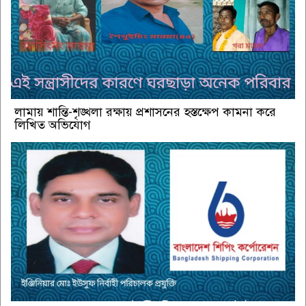
লামায় শান্তি-শৃঙ্খলা রক্ষায় প্রশাসনের হস্তক্ষেপ কামনা করে
লিখিত অভিযোগ