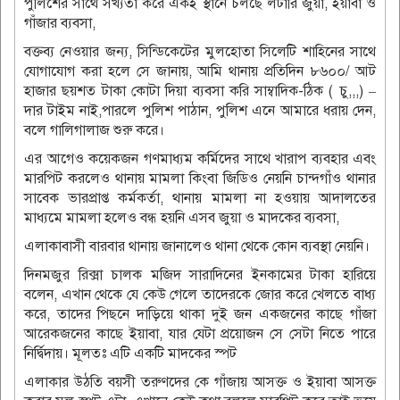
পুলিশের সাথে সখ্যতা করে একই স্থানে চলছে লটারি জুয়া, ইয়াবা ও
গাঁজার ব্যবসা,
বক্তব্য নেওয়ার জন্য, সিন্ডিকেটের মুলহোতা সিলেটি শাহিনের সাথে
যোগাযোগ করা হলে সে জানায়, আমি থানায় প্রতিদিন ৮৬০০/ আট
হাজার ছয়শত টাকা কোটা দিয়া ব্যবসা করি সাম্বাদিক-ঠিক ( চু,,,) –
দার টাইম নাই,পারলে পুলিশ পাঠান, পুলিশ এনে আমারে ধরায় দেন,
বলে গালিগালাজ শুরু করে।
এর আগেও কয়েকজন গণমাধ্যম কর্মিদের সাথে খারাপ ব্যবহার এবং
মারপিট করলেও থানায় মামলা কিংবা জিডিও নেয়নি চান্দগাঁও থানার
সাবেক ভারপ্রাপ্ত কর্মকর্তা, থানায় মামলা না হওয়ায় আদালতের
মাধ্যমে মামলা হলেও বন্ধ হয়নি এসব জুয়া ও মাদকের ব্যবসা,
এলাকাবাসী বারবার থানায় জানালেও থানা থেকে কোন ব্যবস্থা নেয়নি।
দিনমজুর রিক্সা চালক মজিদ সারাদিনের ইনকামের টাকা হারিয়ে
বলেন, এখান থেকে যে কেউ গেলে তাদেরকে জোর করে খেলতে বাধ্য
করে, তাদের পিছনে দাড়িয়ে থাকা দুই জন একজনের কাছে গাঁজা
আরেকজনের কাছে ইয়াবা, যার যেটা প্রয়োজন সে সেটা নিতে পারে
নির্দ্বিদায়। মূলতঃ এটি একটি মাদকের স্পট
এলাকার উঠতি বয়সী তরুণদের কে গাঁজায় আসক্ত ও ইয়াবা আসক্ত