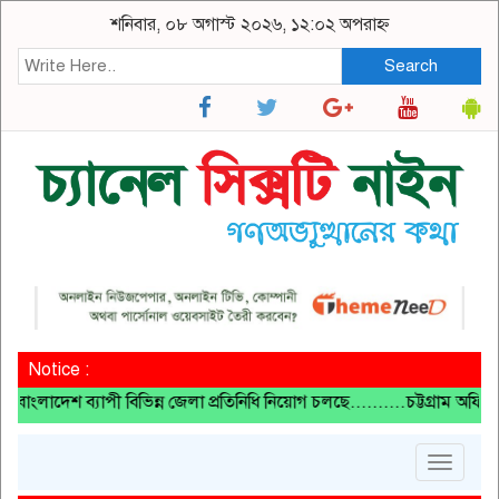
শনিবার, ০৮ অগাস্ট ২০২৬, ১২:০২ অপরাহ্ন
Search
Notice :
েশ ব্যাপী বিভিন্ন জেলা প্রতিনিধি নিয়োগ চলছে..........চট্টগ্রাম অফিস: 
Toggle
navigat