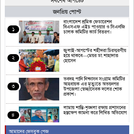
সর্বশেষ আপডেট
জনপ্রিয় পোস্ট
বাংলাদেশ শ্রমিক ফেডারেশন
বিএসএফ এইচ পাওয়ার ও সিএনজি
১
চালক কমিটির কার্ড বিতরণ।
জুলাই-আগস্টের শহীদরা চিরস্মরণীয়
হয়ে থাকবে—মেয়র ডা.শাহাদাত
২
হোসেন
ভবদহ পানি নিষ্কাসন সংগ্রাম কমিটির
আহবায়ক এর মৃত্যুতে অভয়নগর
৩
উপজেলা স্বেচ্ছাসেবক দলের শোক
প্রকাশ।
লামায় শান্তি-শৃঙ্খলা রক্ষায় প্রশাসনের
হস্তক্ষেপ কামনা করে লিখিত অভিযোগ
৪
আমাদের ফেসবুক পেজ