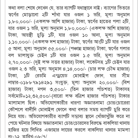
কথা বলা শেষে দেখেন যে, তার ব্যাগটি যথাস্থানে নাই। ব্যাগের ভিতরে
স্বর্ণের মোড়ানো ২টি শাঁখা যার ওজন ১ ভরি, মূল্য অনুমান
১,৮০,০০০/- (একলক্ষ আশি হাজার) টাকা, স্বর্ণের হাতের পলা ২টি,
যার ওজন ১ ভরি, মূল্য অনুমান ১,৮০,০০০/- (একলক্ষ আশি হাজার)
টাকা, আয়স্থী চুড়ি ১টি, যার ওজন ১০ আনা, মূল্য অনুমান
১,১০,০০০/- (একলক্ষ দশ হাজার) টাকা, স্বর্ণের আংটি ১টি যার ওজন
৫ আনা, মূল্য অনুমান ৫৫,০০০/- (পঞ্চান্ন হাজার) টাকা, স্বর্ণের গলার
বল মালাযুক্ত চেইন ১টি যার ওজন ১.৫ ভরি, মূল্য অনুমান
২,৭০,০০০/- (দুই লক্ষ সত্তর হাজার) টাকা, লকেটসহ ১টি চেইন যার
ওজন ২.৩ ভরি, মূল্য অনুমান ৪,১৪,০০০/- (চার লক্ষ চৌদ্দ হাজার)
টাকা, ১টি রেডমি এন্ড্রয়েড মোবাইল ফোন, যার সীম
নাম্বার-০১৮৮৭৯১৪২৯১ সংযুক্ত, মূল্য অনুমান ২০,০০০/- (বিশ
হাজার) টাকা, নগদ ৩,৫০০/- (তিন হাজার পাঁচশত) টাকাসহ
সর্বমোট=১২,৩২,৫০০/-(বারো লক্ষ বত্রিশ হাজার পাঁচশত) টাকার
মালামাল ছিল। অভিযোগকারীর ধারণা অজ্ঞাতনামা চোর/চোরেরা
কৌশলে বাদীনি মোবাইল ফোনে কথা বলার সময় ব্যাগটি চুরি করে
নিয়ে যায়। অভিযোগকারীর ব্যাগটি সম্ভাব্য স্থানে খোঁজাখুঁজি করে না
পেয়ে ঘটনার বিষয়ে অজ্ঞাতনামা চোর/চোরদের বিরুদ্ধে বাকলিয়া থানায়
হাজির হয়ে লিখিত এজাহার দায়ের করলে বাকলিয়া থানার মামলা
নং-১২, তারিখ-০৮/৭/