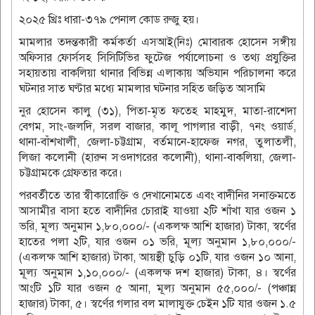
২০২৫ খ্রিঃ ধারা-৩৭৯ পেনাল কোড রুজু হয়।
মামলার তদন্তকারী কর্মকর্তা এসআই(নিঃ) মোবারক হোসেন সঙ্গীয়
অফিসার ফোর্সসহ সিসিটিভির ফুটেজ পর্যালোচনা ও তথ্য প্রযুক্তির
সহায়তায় বাকলিয়া থানার বিভিন্ন এলাকায় অভিযান পরিচালনা করে
ঘটনার সাত ঘণ্টার মধ্যে মামলার ঘটনার সহিত জড়িত আসামি
নুর হোসেন কালু (৩১), পিতা-মৃত ফতেহ মাহমুদ, মাতা-রাশেদা
বেগম, সাং-জলদি, সরল বাজার, কালূ পাগলার বাড়ী, ৭নং ওয়ার্ড,
থানা-বাঁশখালী, জেলা-চট্টগ্রাম, বর্তমানে-হাফেজ নগর, তুলাতলী,
লিজা কলোনী (হারুন সওদাগরের কলোনী), থানা-বাকলিয়া, জেলা-
চট্টগ্রামকে গ্রেফতার করে।
পরবর্তীতে তার স্বীকারোক্তি ও দেখানোমতে এবং বাদীনির সনাক্তমতে
আসামীর বাসা হতে বাদীনির চোরাই যাওয়া ২টি শাঁখা যার ওজন ১
ভরি, মূল্য অনুমান ১,৮০,০০০/- (একলক্ষ আশি হাজার) টাকা, স্বর্ণের
হাতের পলা ২টি, যার ওজন ০১ ভরি, মূল্য অনুমান ১,৮০,০০০/-
(একলক্ষ আশি হাজার) টাকা, আয়স্থী চুড়ি ০১টি, যার ওজন ১০ আনা,
মূল্য অনুমান ১,১০,০০০/- (একলক্ষ দশ হাজার) টাকা, ৪। স্বর্ণের
আংটি ১টি যার ওজন ৫ আনা, মূল্য অনুমান ৫৫,০০০/- (পঞ্চান্ন
হাজার) টাকা, ৫। স্বর্ণের গলার বল মালাযুক্ত চেইন ১টি যার ওজন ১.৫