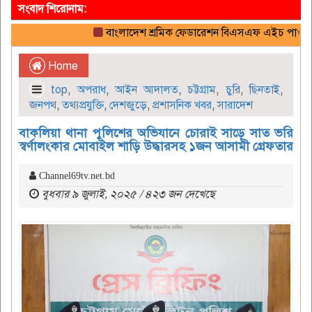
সংবাদ শিরোনাম:
বাংলাদেশ শ্রমিক ফেডারেশন বিএসএফ এইচ পাওয়ার ও সি
Home
top
,
অপরাধ
,
আইন আদালত
,
চট্টগ্রাম
,
চুরি
,
ছিনতাই
,
জনপথ
,
তথ্যপ্রযুক্তি
,
দেশজুড়ে
,
প্রশাসনিক খবর
,
সারাদেশ
বাকলিয়া থানা পুলিশের অভিযানে চোরাই সাড়ে সাত ভরি
স্বর্ণালংকার মোবাইল শাড়ি উদ্ধারসহ ১জন আসামী গ্রেফতার
Channel69tv.net.bd
বুধবার ৯ জুলাই, ২০২৫ / ৪২৩ জন দেখেছে