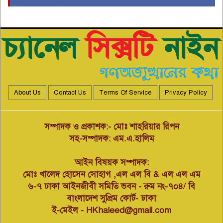
বাংলাদেশ শিপিং করপোরেশনের শত
শত কোটি টাকা লুটপাটের মহড়ায়
৫
জিএম ইঞ্জিনিয়ার মোঃ ইউসুফ নির্বাহী
পরিচালক প্রযুক্তি নিয়মিত করছেন
নাবিক বানিজ্য।
বাংলাদেশ গ্রাম ডাক্তার কল্যাণ সমিতি
বন্দর ইপিজেড-পতেঙ্গা থানা’র
৬
বৈজ্ঞানিক সেমিনার অনলাইন আইডি
কার্ড বিতরণ অনুষ্ঠান
About Us
Contact Us
Terms Of Service
Privacy Policy
মসজিদের জায়গা দখল করে
পতিতালয়, ভেঙে দিয়ে মানববন্ধন
৭
করেছেন এলাকাবাসী।
সম্পাদক ও প্রকাশক:- মোঃ শাহরিয়ার রিপন
সহ-সম্পাদক: এম.এ.হালিম
বিপুল পরিমাণে অস্ত্র, গোলাবারুদ সহ
আইন বিষয়ক সম্পাদক:
মিন্টুকে আটক করেছে-> কোস্ট গার্ড
৮
মোঃ খালেদ হোসেন সোহাগ ,এল এল বি & এল এল এম
৬-৭ ঢাকা আইনজীবী সমিতি ভবন - রুম নং-৭০৪/ বি
বাংলাদেশ সুপ্রিম কোর্ট- ঢাকা
এক কন্টেনিয়ার মদ ও এক কন্টেনিয়ার
ই-মেইল - HKhaleed@gmail.com
সিগারেট খালাসের চেষ্টাকারী চক্রের ১
৯
জন সদস্য গ্রেফতার।