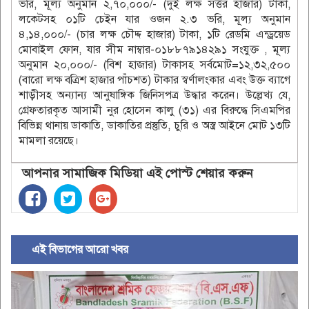
ভরি, মূল্য অনুমান ২,৭০,০০০/- (দুই লক্ষ সত্তর হাজার) টাকা,
লকেটসহ ০১টি চেইন যার ওজন ২.৩ ভরি, মূল্য অনুমান
৪,১৪,০০০/- (চার লক্ষ চৌদ্দ হাজার) টাকা, ১টি রেডমি এন্ড্রয়েড
মোবাইল ফোন, যার সীম নাম্বার-০১৮৮৭৯১৪২৯১ সংযুক্ত , মূল্য
অনুমান ২০,০০০/- (বিশ হাজার) টাকাসহ সর্বমোট=১২,৩২,৫০০
(বারো লক্ষ বত্রিশ হাজার পাঁচশত) টাকার স্বর্ণালংকার এবং উক্ত ব্যাগে
শাড়ীসহ অন্যান্য আনুষাঙ্গিক জিনিসপত্র উদ্ধার করেন। উল্লেখ্য যে,
গ্রেফতারকৃত আসামী নুর হোসেন কালু (৩১) এর বিরুদ্ধে সিএমপির
বিভিন্ন থানায় ডাকাতি, ডাকাতির প্রস্তুতি, চুরি ও অস্ত্র আইনে মোট ১৩টি
মামলা রয়েছে।
আপনার সামাজিক মিডিয়া এই পোস্ট শেয়ার করুন
এই বিভাগের আরো খবর