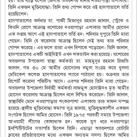
হয়। তার বাড়ি যশোর জেলার অভয়নগর থানার নওয়াপাড়া এলাকায়।
তিনি একজন মুক্তিযোদ্ধা। তিনি তথ্য গোপন করে ওই হাসপাতালে ভর্তি
হয়েছিলেন।
হাসপাতালের কর্নধার ডা. গাজী মিজানুর রহমান জানান, স্ট্রোক ও
কিডনি রোগে আক্রান্ত যশোরের নওয়াপাড়া এলাকার আমীর হোসেন
এক সপ্তাহ আগে এই হাসপাতালে ভর্তি হন। শনিবার দুপুরে তিনি মারা
গেছেন। তিনি যে করোনায় আক্রান্ত ছিলেন সেই তথ্য তার পরিবার
গোপন করেছে। এর ফলে তারা এখন বিপাকে পড়েছেন। তিনি জানান,
হাসপাতালের একটি আইসিইউ এখন লকডাউন করা হয়েছে। যশোরের
অভয়নগর উপজেলা স্বাস্থ্য কর্মকর্তা ডা. মাহমুদুর রহমান রিজভি
জানান, গত ৩০ মে আমীর হোসেনের নমুনা সংগ্রহ করে খুলনা
মেডিকেল কলেজ হাসপাতালের ল্যাবে পাঠানো হয়। শুক্রবার তার
রিপোর্ট করোনা পজিটিভ আসে। এরপর শনিবার তিনি মারা গেছেন।
অভয়নগর উপজেলা নির্বাহী কর্মকর্তা নাজমুল হোসাইনও মৃত আমীর
হোসেন করোনায় আক্রান্ত ছিলেন বলে নিশ্চিত করেছেন। তিনি জানান,
স্বাস্থ্যবিধি মেনে নওয়াপাড়ার শংকরপাশা এলাকায় তার দাফন সম্পন্ন
হয়েছে।স্থানীয় মুক্তিযোদ্ধা কমান্ড সূত্র জানায়, মুক্তিযুদ্ধকালীন একজন
সংগঠক ছিলেন আমির হোসেন। তিনি ১৯৭৫ পরবর্তী সময়ে উপজেলা
আওয়ামী লীগের কোষাধ্যক্ষ হন। কয়েক যুগ ধরে নওয়াপাড়া
ইনস্টিটিউটের সভাপতি ছিলেন তিনি। এছাড়া অভয়নগরে রোটারি
ক্লাবের প্রতিষ্ঠাতাদের মধ্যে একজন অন্যতম সদস্য ছিলেন আমির