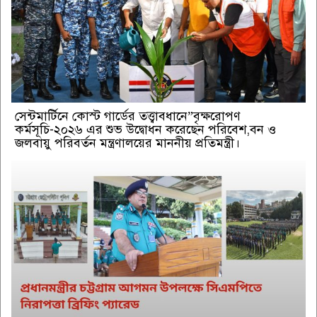
সেন্টমার্টিনে কোস্ট গার্ডের তত্ত্বাবধানে”বৃক্ষরোপণ
কর্মসূচি-২০২৬ এর শুভ উদ্বোধন করেছেন পরিবেশ,বন ও
জলবায়ু পরিবর্তন মন্ত্রণালয়ের মাননীয় প্রতিমন্ত্রী।