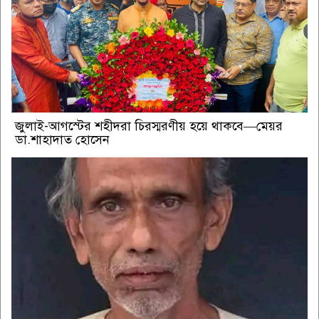
জুলাই-আগস্টের শহীদরা চিরস্মরণীয় হয়ে থাকবে—মেয়র
ডা.শাহাদাত হোসেন