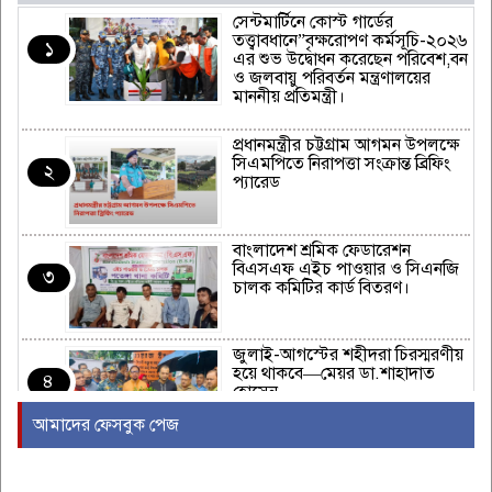
সেন্টমার্টিনে কোস্ট গার্ডের
তত্ত্বাবধানে”বৃক্ষরোপণ কর্মসূচি-২০২৬
১
এর শুভ উদ্বোধন করেছেন পরিবেশ,বন
ও জলবায়ু পরিবর্তন মন্ত্রণালয়ের
মাননীয় প্রতিমন্ত্রী।
প্রধানমন্ত্রীর চট্টগ্রাম আগমন উপলক্ষে
সিএমপিতে নিরাপত্তা সংক্রান্ত ব্রিফিং
২
প্যারেড
বাংলাদেশ শ্রমিক ফেডারেশন
বিএসএফ এইচ পাওয়ার ও সিএনজি
৩
চালক কমিটির কার্ড বিতরণ।
জুলাই-আগস্টের শহীদরা চিরস্মরণীয়
হয়ে থাকবে—মেয়র ডা.শাহাদাত
৪
হোসেন
আমাদের ফেসবুক পেজ
ভবদহ পানি নিষ্কাসন সংগ্রাম কমিটির
আহবায়ক এর মৃত্যুতে অভয়নগর
৫