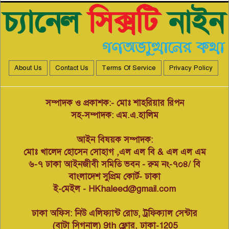
উপজেলা স্বেচ্ছাসেবক দলের শোক
প্রকাশ।
লামায় শান্তি-শৃঙ্খলা রক্ষায় প্রশাসনের
হস্তক্ষেপ কামনা করে লিখিত অভিযোগ
৬
About Us
Contact Us
Terms Of Service
Privacy Policy
বাংলাদেশ শিপিং করপোরেশনের শত
শত কোটি টাকা লুটপাটের মহড়ায়
৭
জিএম ইঞ্জিনিয়ার মোঃ ইউসুফ নির্বাহী
সম্পাদক ও প্রকাশক:- মোঃ শাহরিয়ার রিপন
পরিচালক প্রযুক্তি নিয়মিত করছেন
সহ-সম্পাদক: এম.এ.হালিম
নাবিক বানিজ্য।
আইন বিষয়ক সম্পাদক:
বাংলাদেশ গ্রাম ডাক্তার কল্যাণ সমিতি
বন্দর ইপিজেড-পতেঙ্গা থানা’র
মোঃ খালেদ হোসেন সোহাগ ,এল এল বি & এল এল এম
৮
বৈজ্ঞানিক সেমিনার অনলাইন আইডি
৬-৭ ঢাকা আইনজীবী সমিতি ভবন - রুম নং-৭০৪/ বি
কার্ড বিতরণ অনুষ্ঠান
বাংলাদেশ সুপ্রিম কোর্ট- ঢাকা
ই-মেইল - HKhaleed@gmail.com
মসজিদের জায়গা দখল করে
পতিতালয়, ভেঙে দিয়ে মানববন্ধন
৯
করেছেন এলাকাবাসী।
ঢাকা অফিস: নিউ এলিফ্যান্ট রোড, ট্রফিক্যাল সেন্টার
(বাটা সিগনাল) 9th ফ্লোর, ঢাকা-1205