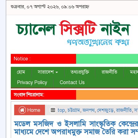
শুক্রবার, ০৭ অগাস্ট ২০২৬, ০৯:০৬ অপরাহ্ন
Notice :
হোম
সারাদেশ
তথ্যপ্রযুক্তি
রাজনীতি
মহা
Privacy Policy
Contact Us
সংবাদ শিরোনাম:
Home
top
,
চট্টগ্রাম
,
জনপথ
,
দেশজুড়ে
,
রাজনীতি
,
স
মডেল মসজিদ ও ইসলামি সাংস্কৃতিক কেন্দ্রের ভ
মাধ্যমে দেশে অপরাধমুক্ত সমাজ তৈরি করা সম্