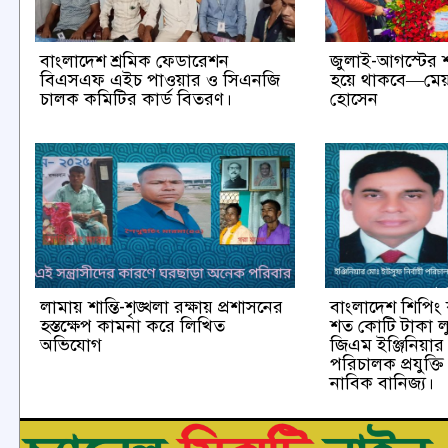
বাংলাদেশ শ্রমিক ফেডারেশন
জুলাই-আগস্টের শ
বিএসএফ এইচ পাওয়ার ও সিএনজি
হয়ে থাকবে—মেয়
চালক কমিটির কার্ড বিতরণ।
হোসেন
লামায় শান্তি-শৃঙ্খলা রক্ষায় প্রশাসনের
বাংলাদেশ শিপি
হস্তক্ষেপ কামনা করে লিখিত
শত কোটি টাকা ল
অভিযোগ
জিএম ইঞ্জিনিয়ার
পরিচালক প্রযুক্
নাবিক বানিজ্য।