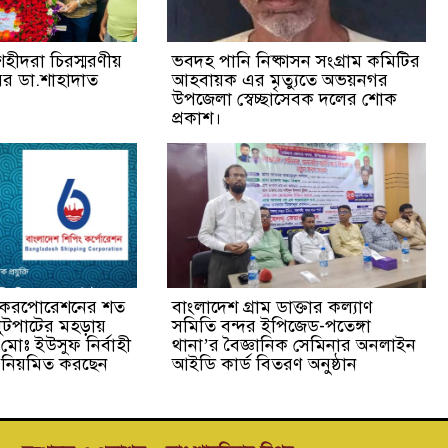
হীদরা চিরস্মরণীয়
ভবদহ পানি নিষ্কাসন সংগ্রাম কমিটির
র ডা.শাহাদাত
আহবায়ক এর মৃত্যুতে অভয়নগর
উপজেলা স্বেচ্ছাসেবক দলের শোক
প্রকাশ।
ং করপোরেশনের শত
বাংলাদেশ গ্রাম ডাক্তার কল্যাণ
ুটপাটের মহড়ায়
সমিতি বন্দর ইপিজেড-পতেঙ্গা
 মোঃ ইউসুফ নির্বাহী
থানা’র বৈজ্ঞানিক সেমিনার অনলাইন
তি নিয়মিত করছেন
আইডি কার্ড বিতরণ অনুষ্ঠান