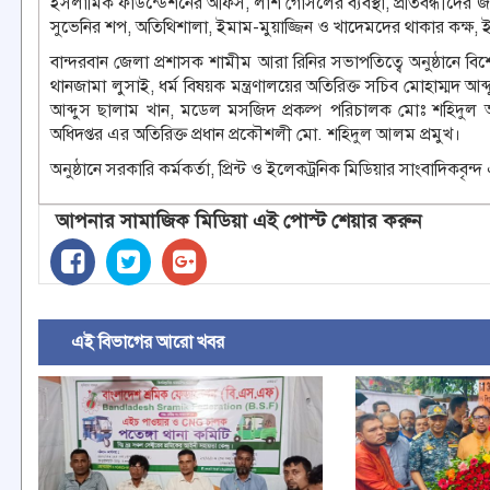
ইসলামিক ফাউন্ডেশনের অফিস, লাশ গোসলের ব্যবস্থা, প্রতিবন্ধীদের জন্য
সুভেনির শপ, অতিথিশালা, ইমাম-মুয়াজ্জিন ও খাদেমদের থাকার কক্ষ, ই
বান্দরবান জেলা প্রশাসক শামীম আরা রিনির সভাপতিত্বে অনুষ্ঠানে বি
থানজামা লুসাই, ধর্ম বিষয়ক মন্ত্রণালয়ের অতিরিক্ত সচিব মোহাম্ম
আব্দুস ছালাম খান, মডেল মসজিদ প্রকল্প পরিচালক মোঃ শহিদুল আল
অধিদপ্তর এর অতিরিক্ত প্রধান প্রকৌশলী মো. শহিদুল আলম প্রমুখ।
অনুষ্ঠানে সরকারি কর্মকর্তা, প্রিন্ট ও ইলেকট্রনিক মিডিয়ার সাংবাদিকবৃন্
আপনার সামাজিক মিডিয়া এই পোস্ট শেয়ার করুন
এই বিভাগের আরো খবর