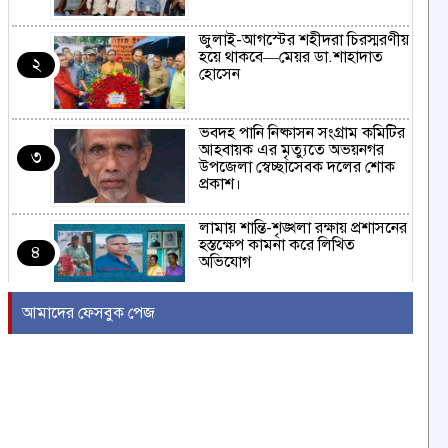
জুলাই-আগস্টের শহীদরা চিরস্মরণীয়
হয়ে থাকবে—মেয়র ডা.শাহাদাত
২
হোসেন
ভবদহ পানি নিষ্কাসন সংগ্রাম কমিটির
আহবায়ক এর মৃত্যুতে অভয়নগর
৩
উপজেলা স্বেচ্ছাসেবক দলের শোক
প্রকাশ।
লামায় শান্তি-শৃঙ্খলা রক্ষায় প্রশাসনের
হস্তক্ষেপ কামনা করে লিখিত
৪
অভিযোগ
আমাদের ফেসবুক পেজ
বাংলাদেশ শিপিং করপোরেশনের শত
শত কোটি টাকা লুটপাটের মহড়ায়
৫
জিএম ইঞ্জিনিয়ার মোঃ ইউসুফ নির্বাহী
পরিচালক প্রযুক্তি নিয়মিত করছেন
নাবিক বানিজ্য।
বাংলাদেশ গ্রাম ডাক্তার কল্যাণ