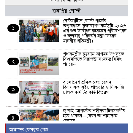
জনপ্রিয় পোস্ট
সেন্টমার্টিনে কোস্ট গার্ডের
তত্ত্বাবধানে”বৃক্ষরোপণ কর্মসূচি-২০২৬
১
এর শুভ উদ্বোধন করেছেন পরিবেশ,বন
ও জলবায়ু পরিবর্তন মন্ত্রণালয়ের
মাননীয় প্রতিমন্ত্রী।
প্রধানমন্ত্রীর চট্টগ্রাম আগমন উপলক্ষে
সিএমপিতে নিরাপত্তা সংক্রান্ত ব্রিফিং
২
প্যারেড
বাংলাদেশ শ্রমিক ফেডারেশন
বিএসএফ এইচ পাওয়ার ও সিএনজি
৩
চালক কমিটির কার্ড বিতরণ।
জুলাই-আগস্টের শহীদরা চিরস্মরণীয়
হয়ে থাকবে—মেয়র ডা.শাহাদাত
৪
হোসেন
আমাদের ফেসবুক পেজ