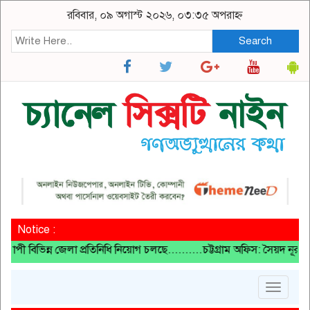
রবিবার, ০৯ অগাস্ট ২০২৬, ০৩:৩৫ অপরাহ্ন
Search
Notice :
িভিন্ন জেলা প্রতিনিধি নিয়োগ চলছে..........চট্টগ্রাম অফিস: সৈয়দ নূর 
Toggle
navigat