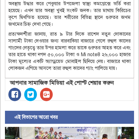
অবস্থায় উদ্ধার করে পেকুয়ার উপজেলা স্বাস্থ্য কমপ্লেক্সে ভর্তি করা
হয়েছে। এখন তার অবস্থা খুবই সংকট জনক। তার মাথায় কিরিচের
কূপে দ্বিখন্ডিত হয়েছে। তার শরীরের বিভিন্ন স্থানে গুরুতর জখম
জখমের চিহ্ন দেখা গেছে।
প্রত্যক্ষদর্শীরা জানায়, রাত ৯ টার দিকে রাশেদ নতুন দোকানের
সালামী টাকা দেওয়ার জন্য বারবাকিয়া বাজারে গেলে রুহুল কাদের
গাংদের নেতৃত্বে তার উপর হামলা করে তাকে গুরুতর আহত করে এবং
তার হাতে থাকা নগদ ৫০,০০০ টাকা ও Mi note8 ২৬,০০০ হাজার
টাকা মূল্যের একটি অ্যান্ড্রয়েড মোবাইল ছিনিয়ে নেয়। বাজারে থাকা
লোকজন এগিয়ে আসলে তারা রুহুল কাদের গ্যাং পালিয়ে যায়।
আপনার সামাজিক মিডিয়া এই পোস্ট শেয়ার করুন
এই বিভাগের আরো খবর