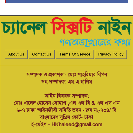
ভবদহ পানি নিষ্কাসন সংগ্রাম কমিটির
আহবায়ক এর মৃত্যুতে অভয়নগর
৫
উপজেলা স্বেচ্ছাসেবক দলের শোক
প্রকাশ।
লামায় শান্তি-শৃঙ্খলা রক্ষায় প্রশাসনের
হস্তক্ষেপ কামনা করে লিখিত অভিযোগ
৬
About Us
Contact Us
Terms Of Service
Privacy Policy
বাংলাদেশ শিপিং করপোরেশনের শত
শত কোটি টাকা লুটপাটের মহড়ায়
৭
জিএম ইঞ্জিনিয়ার মোঃ ইউসুফ নির্বাহী
সম্পাদক ও প্রকাশক:- মোঃ শাহরিয়ার রিপন
পরিচালক প্রযুক্তি নিয়মিত করছেন
সহ-সম্পাদক: এম.এ.হালিম
নাবিক বানিজ্য।
আইন বিষয়ক সম্পাদক:
বাংলাদেশ গ্রাম ডাক্তার কল্যাণ সমিতি
বন্দর ইপিজেড-পতেঙ্গা থানা’র
মোঃ খালেদ হোসেন সোহাগ ,এল এল বি & এল এল এম
৮
বৈজ্ঞানিক সেমিনার অনলাইন আইডি
৬-৭ ঢাকা আইনজীবী সমিতি ভবন - রুম নং-৭০৪/ বি
কার্ড বিতরণ অনুষ্ঠান
বাংলাদেশ সুপ্রিম কোর্ট- ঢাকা
ই-মেইল - HKhaleed@gmail.com
মসজিদের জায়গা দখল করে
পতিতালয়, ভেঙে দিয়ে মানববন্ধন
৯