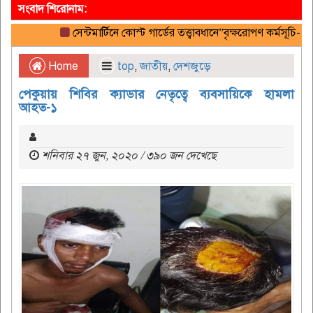
সংবাদ শিরোনাম:
সেন্টমার্টিনে কোস্ট গার্ডের তত্ত্বাবধানে”বৃক্ষরোপণ কর্মসূচি-২০২৬
Home
top
,
জাতীয়
,
দেশজুড়ে
পেকুয়ায় শিবির ক্যাডার নেতৃত্বে ব্যবসায়িকে হামলা
আহত-১
শনিবার ২৭ জুন, ২০২০ / ৩৯০ জন দেখেছে