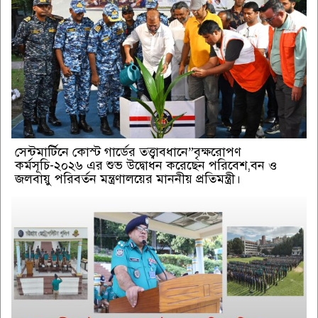
সেন্টমার্টিনে কোস্ট গার্ডের তত্ত্বাবধানে”বৃক্ষরোপণ
কর্মসূচি-২০২৬ এর শুভ উদ্বোধন করেছেন পরিবেশ,বন ও
জলবায়ু পরিবর্তন মন্ত্রণালয়ের মাননীয় প্রতিমন্ত্রী।