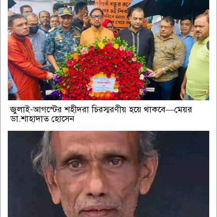
জুলাই-আগস্টের শহীদরা চিরস্মরণীয় হয়ে থাকবে—মেয়র
ডা.শাহাদাত হোসেন